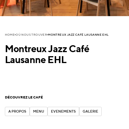
MONTREUX JAZZ CAFÉ LAUSANNE EHL
HOME
OÙ NOUS TROUVER
Montreux Jazz Café
Lausanne EHL
DÉCOUVREZ LE CAFÉ
A
P
R
O
P
O
S
M
E
N
U
É
V
É
N
E
M
E
N
T
S
G
A
L
E
R
I
E
A
P
R
O
P
O
S
M
E
N
U
É
V
É
N
E
M
E
N
T
S
G
A
L
E
R
I
E