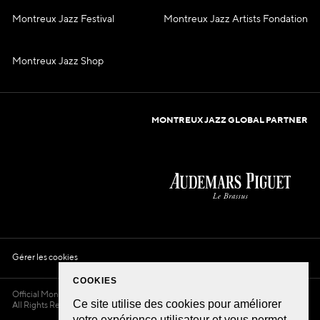
Montreux Jazz Festival
Montreux Jazz Artists Fondation
Montreux Jazz Shop
MONTREUX JAZZ GLOBAL PARTNER
Gérer les cookies
COOKIES
Official Montreux Jazz Café Website
2026 © Montreux Jazz International —
Ce site utilise des cookies pour améliorer
All Rights Reserved
votre expérience utilisateur et vous permet