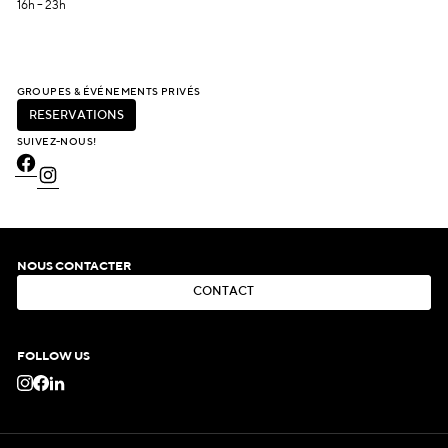
16h – 23h
GROUPES & ÉVÉNEMENTS PRIVÉS
R
É
S
E
R
V
A
T
I
O
N
S
R
É
S
E
R
V
A
T
I
O
N
S
SUIVEZ-NOUS!
NOUS CONTACTER
C
O
N
T
A
C
T
C
O
N
T
A
C
T
FOLLOW US