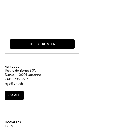
T
É
L
É
C
H
A
R
G
E
R
T
É
L
É
C
H
A
R
G
E
R
ADRESS
E
Route de Berne 301,
Suisse – 1000 Lausanne
+41 21 785 19 67
mjc@ehl.ch
C
A
R
T
E
C
A
R
T
E
HORAIRES
LU-VE