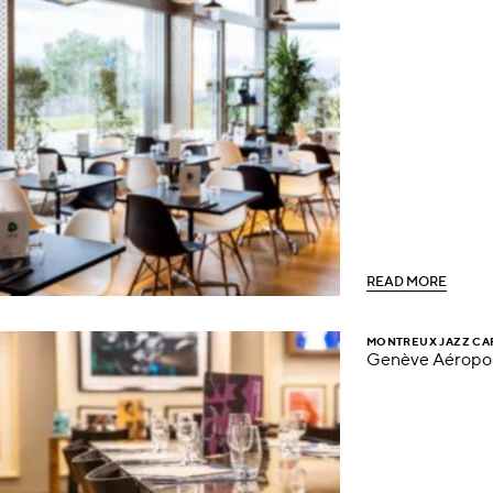
R
E
A
D
M
O
R
E
R
E
A
D
M
O
R
E
MONTREUX JAZZ CA
Genève Aéropo