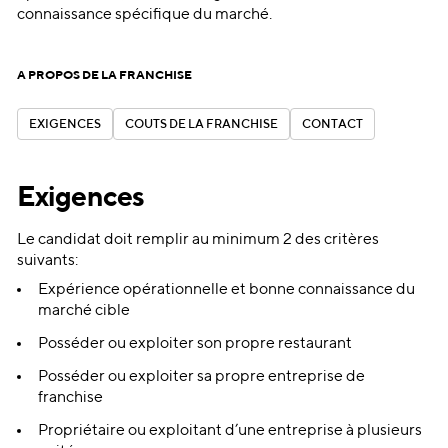
connaissance spécifique du marché.
A PROPOS DE LA FRANCHISE
E
X
I
G
E
N
C
E
S
C
O
Û
T
S
D
E
L
A
F
R
A
N
C
H
I
S
E
C
O
N
T
A
C
T
E
X
I
G
E
N
C
E
S
C
O
Û
T
S
D
E
L
A
F
R
A
N
C
H
I
S
E
C
O
N
T
A
C
T
Exigences
Le candidat doit remplir au minimum 2 des critères
suivants:
Expérience opérationnelle et bonne connaissance du
marché cible
Posséder ou exploiter son propre restaurant
Posséder ou exploiter sa propre entreprise de
franchise
Propriétaire ou exploitant d’une entreprise à plusieurs