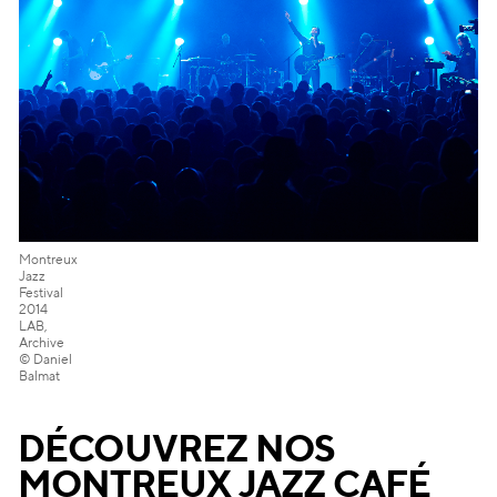
Montreux
Jazz
Festival
2014
LAB,
Archive
© Daniel
Balmat
DÉCOUVREZ NOS
MONTREUX JAZZ CAF
É