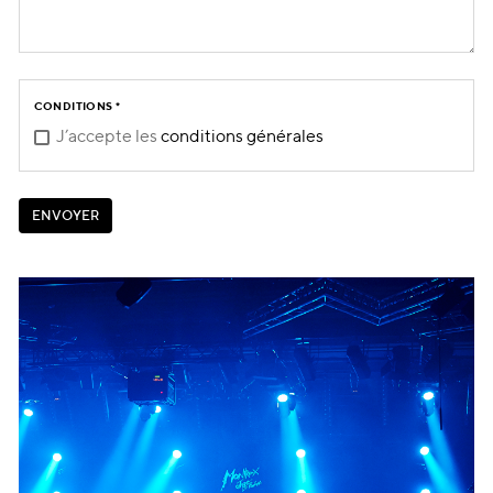
CONDITIONS
*
J’accepte les
conditions générales
E
N
V
O
Y
E
R
E
N
V
O
Y
E
R