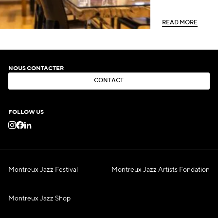
R
E
A
D
M
O
R
E
R
E
A
D
M
O
R
E
NOUS CONTACTER
C
O
N
T
A
C
T
C
O
N
T
A
C
T
FOLLOW US
Montreux Jazz Festival
Montreux Jazz Artists Fondation
Montreux Jazz Shop