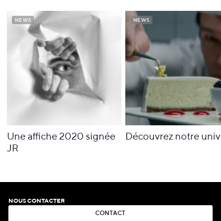
NEWS
NEWS
NEWS
NEWS
Une affiche 2020 signée
Découvrez notre univ
JR
NOUS CONTACTER
C
O
N
T
A
C
T