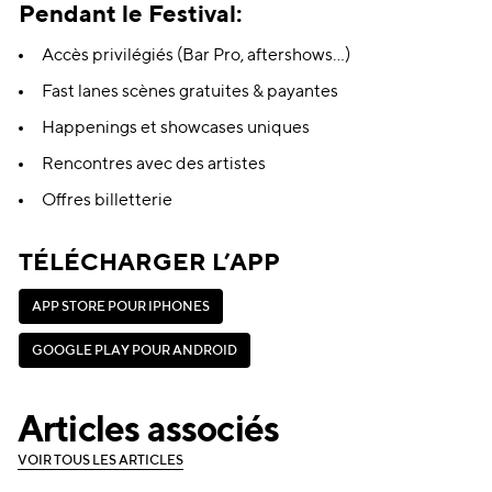
Pendant le Festival:
Accès privilégiés (Bar Pro, aftershows…)
Fast lanes scènes gratuites & payantes
Happenings et showcases uniques
Rencontres avec des artistes
Offres billetterie
TÉLÉCHARGER L’APP
A
P
P
S
T
O
R
E
P
O
U
R
I
P
H
O
N
E
S
A
P
P
S
T
O
R
E
P
O
U
R
I
P
H
O
N
E
S
G
O
O
G
L
E
P
L
A
Y
P
O
U
R
A
N
D
R
O
I
D
G
O
O
G
L
E
P
L
A
Y
P
O
U
R
A
N
D
R
O
I
D
Articles associés
V
O
I
R
T
O
U
S
L
E
S
A
R
T
I
C
L
E
S
V
O
I
R
T
O
U
S
L
E
S
A
R
T
I
C
L
E
S