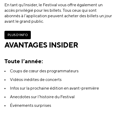
En tant qu’Insider, le Festival vous offre également un
accès privilégié pour les billets. Tous ceux qui sont
abonnés à l’application peuvent acheter des billets un jour
avant le grand public.
P
L
U
S
D
’
I
N
F
O
P
L
U
S
D
’
I
N
F
O
AVANTAGES INSIDER
Toute l’année:
Coups de cœur des programmateurs
Vidéos inédites de concerts
Infos sur la prochaine édition en avant-première
Anecdotes sur l’histoire du Festival
Événements surprises